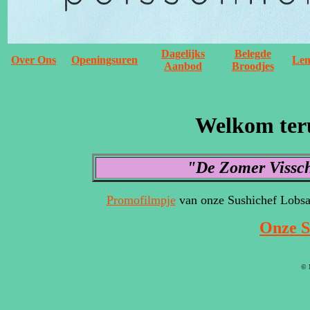
Dagelijks
Belegde
Over Ons
Openingsuren
Len
Aanbod
Broodjes
Welkom teru
"De Zomer Vissch
Promofilmpje
van onze Sushichef Lobsa
Onze S
© M